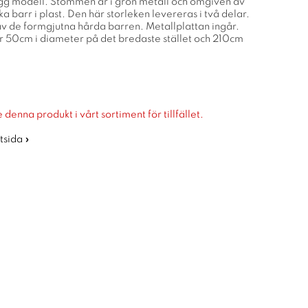
gg modell. Stommen är i grön metall och omgiven av
 barr i plast. Den här storleken levereras i två delar.
v de formgjutna hårda barren. Metallplattan ingår.
 50cm i diameter på det bredaste stället och 210cm
 denna produkt i vårt sortiment för tillfället.
rtsida »