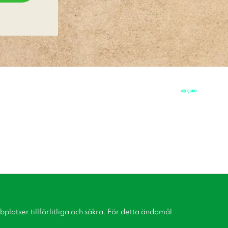
latser tillförlitliga och säkra. För detta ändamål