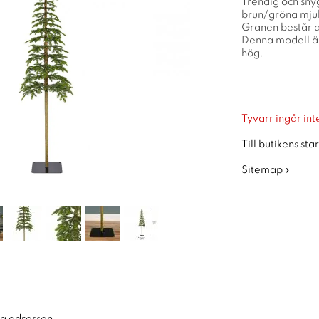
Trendig och sny
brun/gröna mjuka
Granen består a
Denna modell är
hög.
Tyvärr ingår inte
Till butikens sta
Sitemap »