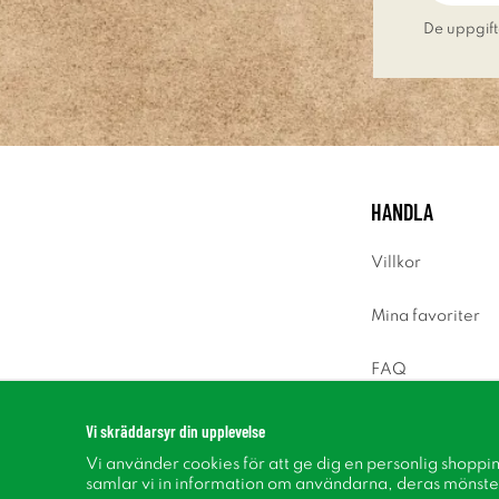
De uppgift
HANDLA
Villkor
Mina favoriter
FAQ
Logga in
Vi skräddarsyr din upplevelse
Vi använder cookies för att ge dig en personlig shoppi
samlar vi in information om användarna, deras mönste