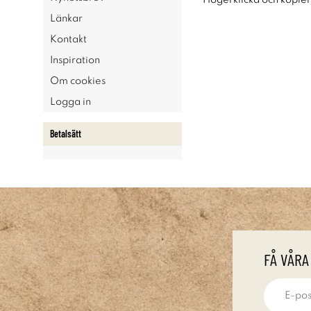
Högerklicka och kopie
Länkar
Kontakt
Inspiration
Om cookies
Logga in
Betalsätt
FÅ VÅRA