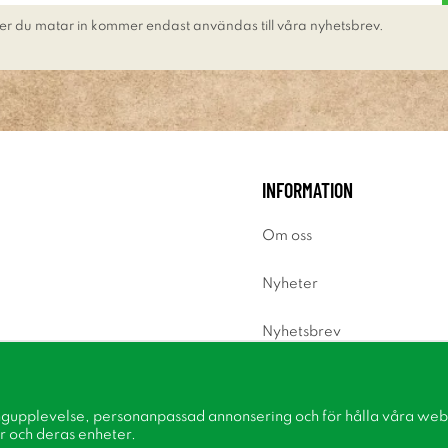
er du matar in kommer endast användas till våra nyhetsbrev.
INFORMATION
Om oss
Nyheter
Nyhetsbrev
Om cookies
ngupplevelse, personanpassad annonsering och för hålla våra webbp
Inspiration
r och deras enheter.