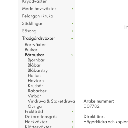
Kryddväxter
Medelhavsväxter
Pelargon i kruka
Sticklingar
Säsong
Trädgårdsväxter
Barrväxter
Buskar
Bärbuskar
Björnbär
Blåbär
Blåbärstry
Hallon
Havtorn
Krusbär
Rabarber
Vinbär
Vindruva & Staketdruva
Artikelnummer:
Övriga
007782
Fruktträd
Dekorationsgräs
Direktlänk:
Häckväxter
Högerklicka och kopie
Klätterväxter