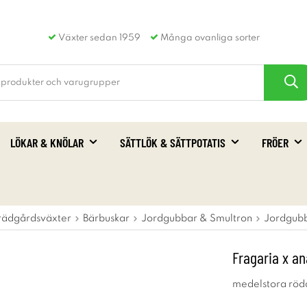
Växter sedan 1959
Många ovanliga sorter
LÖKAR & KNÖLAR
SÄTTLÖK & SÄTTPOTATIS
FRÖER
rädgårdsväxter
Bärbuskar
Jordgubbar & Smultron
Jordgubb
Fragaria x an
medelstora röda