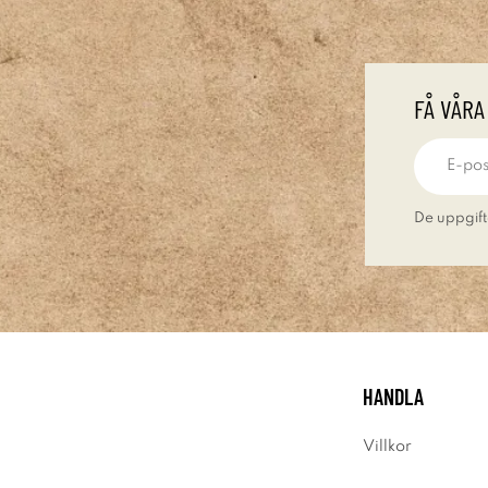
FÅ VÅRA
De uppgift
HANDLA
Villkor