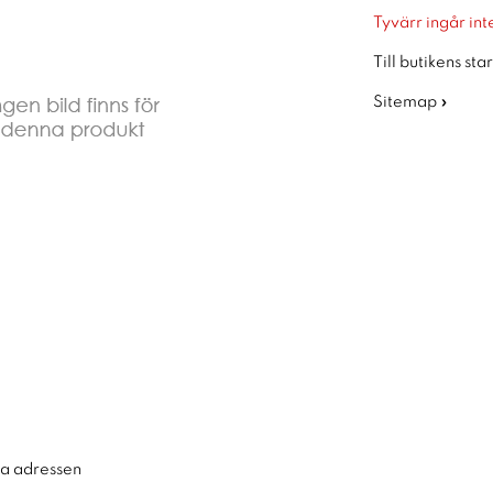
Tyvärr ingår inte
Till butikens sta
Sitemap »
ra adressen