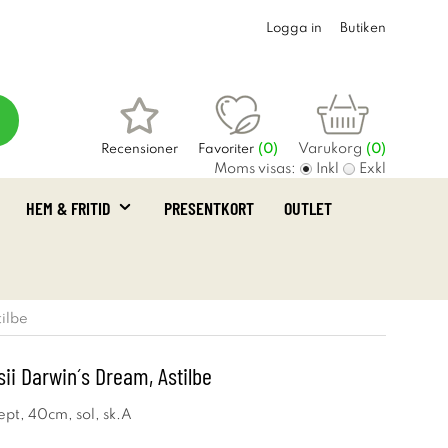
Logga in
Butiken
Varukorg
Recensioner
Favoriter
(
0
)
(0)
Moms visas:
Inkl
Exkl
HEM & FRITID
PRESENTKORT
OUTLET
tilbe
sii Darwin´s Dream, Astilbe
ept, 40cm, sol, sk.A