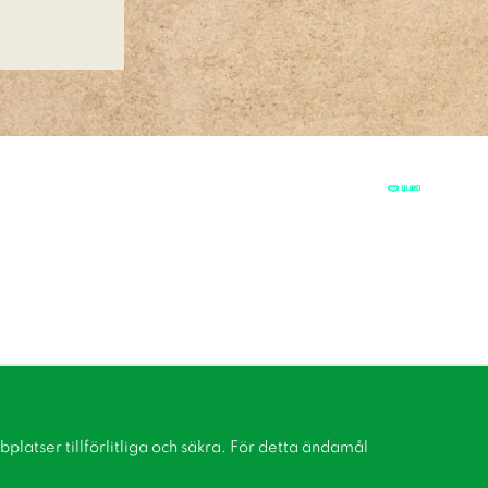
latser tillförlitliga och säkra. För detta ändamål