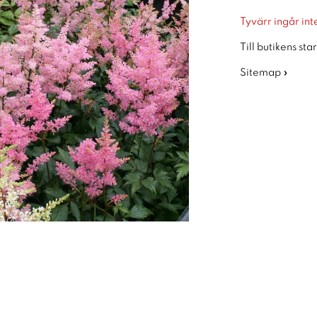
Tyvärr ingår inte
Till butikens sta
Sitemap »