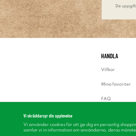
De uppgift
HANDLA
Villkor
Mina favoriter
FAQ
Logga in
Vi skräddarsyr din upplevelse
Vi använder cookies för att ge dig en personlig shoppi
samlar vi in information om användarna, deras mönste