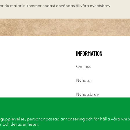
er du matar in kommer endast användas till våra nyhetsbrev.
INFORMATION
Om oss
Nyheter
Nyhetsbrev
Om cookies
ngupplevelse, personanpassad annonsering och för hålla våra webbp
Inspiration
r och deras enheter.