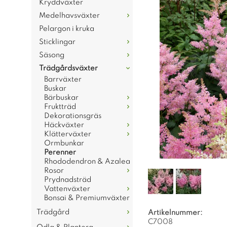
Kryddväxter
Medelhavsväxter
Pelargon i kruka
Sticklingar
Säsong
Trädgårdsväxter
Barrväxter
Buskar
Bärbuskar
Fruktträd
Dekorationsgräs
Häckväxter
Klätterväxter
Ormbunkar
Perenner
Rhododendron & Azalea
Rosor
Prydnadsträd
Vattenväxter
Bonsai & Premiumväxter
Trädgård
Artikelnummer:
C7008