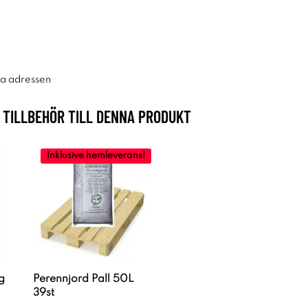
ra adressen
TILLBEHÖR TILL DENNA PRODUKT
Inklusive hemleverans!
g
Perennjord Pall 50L
39st