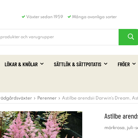
Växter sedan 1959
Många ovanliga sorter
LÖKAR & KNÖLAR
SÄTTLÖK & SÄTTPOTATIS
FRÖER
rädgårdsväxter
Perenner
Astilbe arendsii Darwin´s Dream, As
Astilbe arend
mörkrosa, juli-s