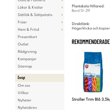
Odla & Plantera
Plantskola Hillared:
Lökar & Knölar
Bord 51-29
Sättlök & Sättpotatis
Fröer
Direktlänk:
Högerklicka och kopie
Hem & Fritid
Presentkort
REKOMMENDERADE 
Outlet
Rådgivning
Kampanjer
Sitemap
Övrigt
Om oss
Villkor
Stroller Trim Blå 3,5k
Nyheter
Nyhetsbrev